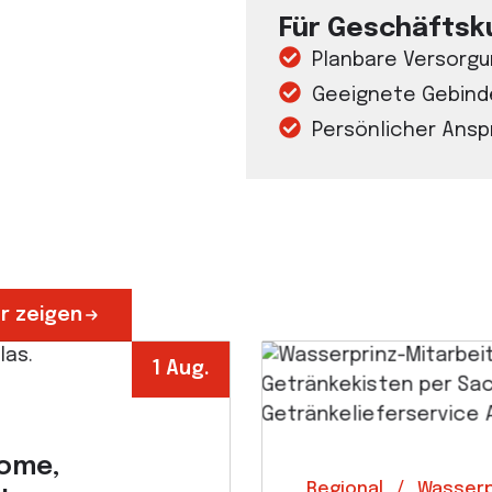
Für Geschäfts
Planbare Versorgu
Geeignete Gebinde
Persönlicher Ans
r zeigen
1 Aug.
tome,
Regional
Wasserp