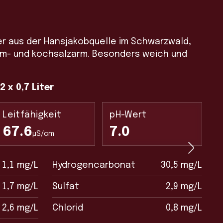
er aus der Hansjakobquelle im Schwarzwald,
um- und kochsalzarm. Besonders weich und
2 x 0,7 Liter
Leitfähigkeit
pH-Wert
67.6
7.0
µS/cm
1,1 mg/L
Hydrogencarbonat
30,5 mg/L
1,7 mg/L
Sulfat
2,9 mg/L
2,6 mg/L
Chlorid
0,8 mg/L